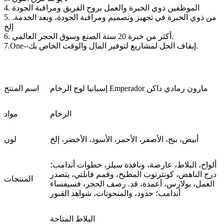
4. الموظفين ذوي الخبرة والعمل بروح الفريق ومراقبة الجودة
5. من ذوي الخبرة في تجهيز وتصميم ومراقبة الجودة، وبعد الخدمة.
إلخ
6. أكثر من خبرة 20 سنة الصنع وسوق الحجر العالمي.
7.One--إيقاف الحل لمشاريع لتوفير المال والوقت الخاص بك.
إسبانيا لوح الرخام Emperador مارون رمادي داكن
اسم المنتج
الرخام
مواد
أبيض، بيج، الأصفر، الأحمر، الأسود، الأخضر، إلخ
لون
ألواح، البلاط، عارضة، ونافذة سيلز، خطوات أندامب؛
درج الناهض، كونترتوب المطبخ، وقمم فانلتي، يتصدر
المنتجات
العمل، بولارس، أعمدة، قد. رصف الحجر، فسيفساء
أندامب؛ حدود، والمنحوتات، شواهد القبور
البلاط المتاحة