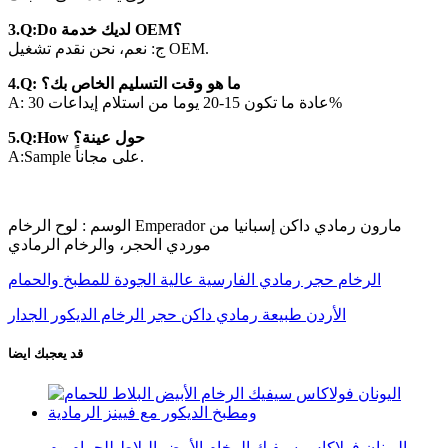
3.Q:Do لديك خدمة OEM؟
ج: نعم، نحن نقدم تشغيل OEM.
4.Q: ما هو وقت التسليم الخاص بك؟
A: عادة ما تكون 15-20 يوما من استلام إيداعات 30%
5.Q:How حول عينة؟
A:Sample على مجاناً.
الوسم : لوح الرخام Emperador مارون رمادي داكن إسبانيا من
موردي الحجر، والرخام الرمادي
الرخام حجر رمادي الفارسية عالية الجودة للمطبخ والحمام
الأردن طبيعة رمادي داكن حجر الرخام الديكور الجدار
قد يعجبك ايضا
اليونان فولاكاس سيفيك الرخام الأبيض البلاط للحمام وم...