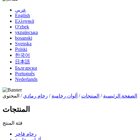
عربي
English
Ελληνικά
O'zbek
українська
bosanski
Svenska
Polski
한국어
日本語
Български
Português
Nederlands
الصفحة الرئيسية
/
المنتجات
/
ألوان رخامية
/
رخام رمادي
/ المحتوى
المنتجات
فئة المنتج
رخام فاخر
ألوان رخامية