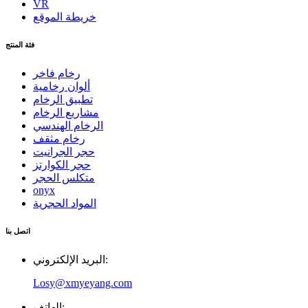
VR
خريطة الموقع
فئة المنتج
رخام فاخر
ألوان رخامية
تطبيق الرخام
مشاريع الرخام
الرخام الهندسي
رخام مثقف
حجر الجرانيت
حجر الكوارتز
متكلس الحجر
onyx
المواد الحجرية
اتصل بنا
البريد الإلكتروني:
Losy@xmyeyang.com
الهاتف: