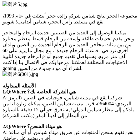
مجموعة الحجر ييانج شيامن شركة رائدة حجر أنشئت في عام 1993،
تقع في مسقط رأس الحجر، شيامن أندامب؛ شويتو.
يمكننا الوصول إلى العديد من الصينيين جديدة الرخام والمحاجر
ونحن يقدم تحديدات طائفة واسعة من الرخام قسط معظم مختارة
من بين مئات محاجر. العديد من الرخام الجديدة من الصين وبلدان
أخرى ترد في "قاعدتنا الرخام جديدة"، مع مجال ما يزيد على 60
ألف متر مربع. وسنواصل تقديم جميع أنواع الرخام جديدة لتلبية
الاحتياجات المختلفة لعملائنا. مرحبا بكم في الاتصال بنا إذا كنت
goning لشراء أي مواد جديدة من الصين.
الأسئلة المتداولة
1.Q:Where هي الشركة الخاصة بك؟
A: شركتنا يقع في مدينة شيامن، فوجيان، في الصين. (الرمز
البريدي: 364004)، قرب مدينة شيامن للصين، يمكنك زيارة لنا من
بلدكم إلى مطار شيامن الدولي! يستغرق حوالي 15 دقيقة بالسيارة
من المطار إلى لدينا المقر (مكتب الشركة)
2.Q:Where هو ميناء الشحن؟
A: نحن نقوم بشحن المنتجات عن طريق ميناء شيامن. أو أي منافذ
أخرى يعتمد على حاجتك.