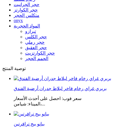
حجر الجرانيت
حجر الكوارتز
متكلس الحجر
onyx
المواد الحجرية
تيرازو
حجر الكلس
حجر رملي
حجر العقيق
حجر الكوارتزيت
الحمم الحجر
توصية المنتج
بربري غراي رخام فاخر لبلاط جدران أرضية الفندق
سعر فوب: احصل على أحدث الأسعار
الميناء: شيامن،...
بيانو بيج ترافرتين