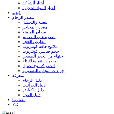
أخبار الشركة
أخبار المواد الحجرية
فيديو
مصدر الرخام
التعبئة والتحميل
مصادر المحاجر
مصادر المصنع
القدرة على التصميم
معارض الحجر
ملامح حافة كونترتوب
حجم قياسي كونترتوب
الانتهاء من الحجر الطبيعي
خطوات عملية الإنتاج
الحجر كتالوج تحميل
إجراءات التجارة التصديرية
المعرفه
دليل الرخام
دليل الجرانيت
دليل الكوارتز
دليل الحجر
اتصل بنا
VR
لغة